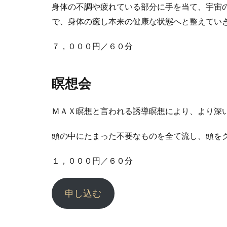
身体の不調や疲れている部分に手を当て、宇宙
で、身体の癒し本来の健康な状態へと整えてい
７，０００円／６０分
瞑想会
ＭＡＸ瞑想と言われる誘導瞑想により、より深
頭の中にたまった不要なものを全て流し、頭を
１，０００円／６０分
申し込む